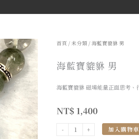
首頁
/
未分類
/ 海藍寶貔貅 男
海藍寶貔貅 男
海藍寶貔貅 磁場能量正面思考、
NT$
1,400
加入購物
-
+