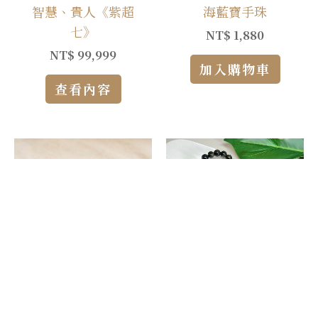
智慧、貴人《紫超
海藍寶手珠
七》
NT$
1,880
NT$
99,999
加入購物車
查看內容
各式手鍊
黑曜石手珠 (預