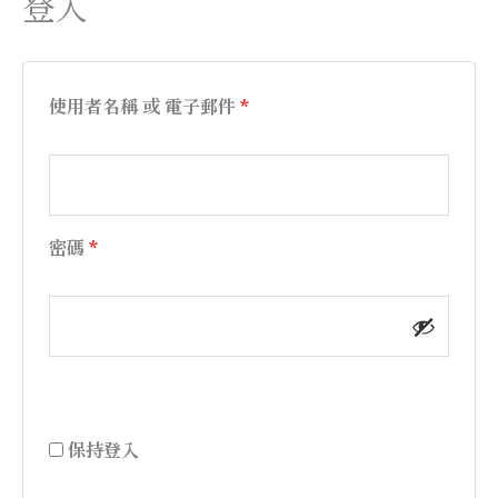
登入
使用者名稱 或 電子郵件
*
密碼
*
A
l
t
保持登入
e