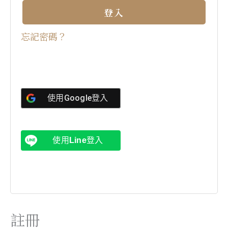
r
登入
n
a
忘記密碼？
t
i
v
e
使用
Google
登入
:
使用
Line
登入
註冊