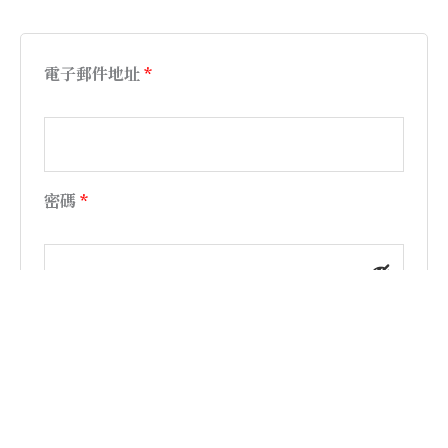
電子郵件地址
*
密碼
*
我們會使用你的個人資料來支援你在本網站中
的使用體驗、管理你的帳號存取權，以及用於
隱私權政策
中說明的其他用途。