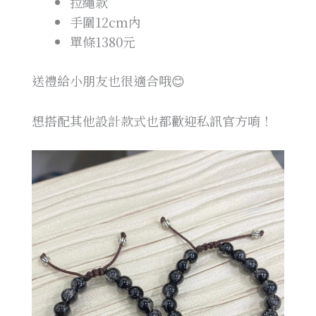
拉繩款
手圍12cm內
單條1380元
送禮給小朋友也很適合哦😊
想搭配其他設計款式也都歡迎私訊官方唷！