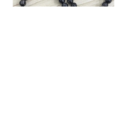
可愛小秘寶實戴照🥰銀飾需另外加購喲！若
需加購可私訊官方line詢問小編～～