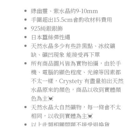
綠幽靈、紫水晶約9-10mm
手圍超出
15.5cm
會酌收材料費用
925純銀銀飾
日本蠶絲彈性繩
天然水晶多少有些許黑點、冰紋礦
缺、礦凹現象 能接受再下單
所有商品圖片皆為實物拍攝，由於手
機、電腦的顯色程度、光線等因素都
不太一樣，Crystety 有盡量拍出天然
水晶原來的顏色，商品以收到實體顏
色為主💓
天然水晶大自然礦物，每一條會不太
相同，以收到實體為主💓
以上此類相關問題不接受退換貨
水晶手鍊會因為不同的手圍增減銀