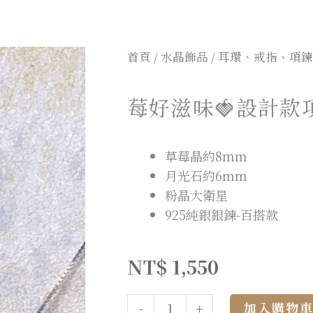
首頁
/
水晶飾品
/
耳環、戒指、項鍊
莓好滋味🍓設計款
草莓晶約8mm
月光石約6mm
粉晶大衛星
925純銀銀鍊-百搭款
NT$
1,550
加入購物
-
+