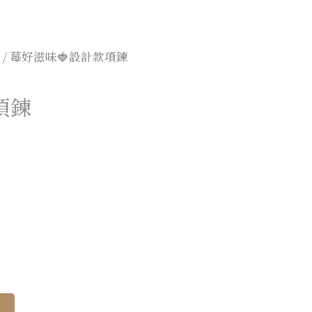
/ 莓好滋味🍓設計款項鍊
項鍊
Alternative:
車