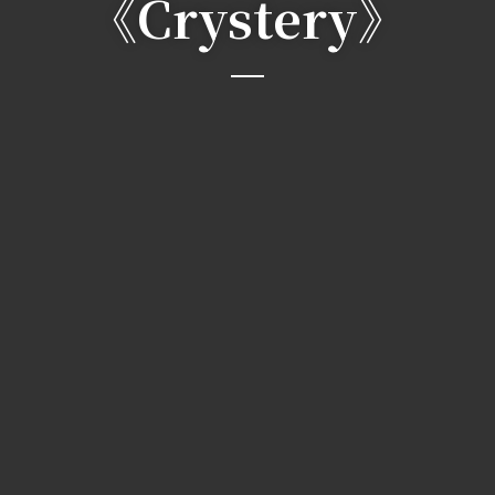
《Crystery》