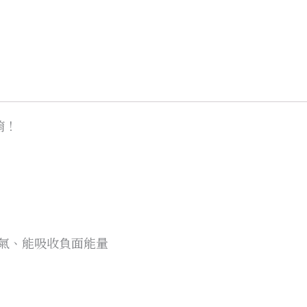
唷！
氣、能吸收負面能量