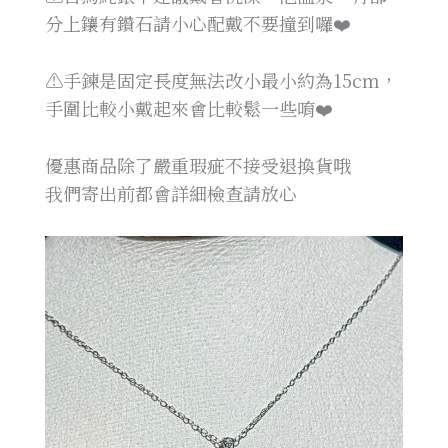
分上鑲有鑽石請小心配戴不要撞到囉❤️
⚠️手鍊是固定長度無法改小最小約為15cm，
手圍比較小戴起來會比較鬆一些唷❤️
優惠商品除了嚴重瑕疵不接受退換貨哦
我們寄出前都會詳細檢查請放心