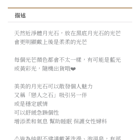
描述
天然近淨體月光石，放在黑底月光石的光芒
會更明顯戴上後是柔柔的光芒
每個光芒顏色都會不太一樣，有可能是藍光
或黃彩光，隨機出貨哦❤️
美美的月光石可以散發個人魅力
又稱「戀人之石」吸引另一伴
或是穩定感情
可以舒緩急躁個性
增添柔和氣息 幫助睡眠 保護女性婦科
⚠️皆為純銀不建議戴著洗澡、泡溫泉，有部