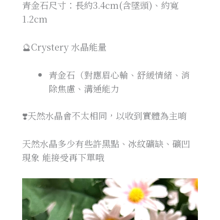
青金石尺寸：長約3.4cm(含墜頭)、約寬
1.2cm
🔮Crystery 水晶能量
青金石（對應眉心輪、舒緩情緒、消
除焦慮、溝通能力
❣️天然水晶會不太相同，以收到實體為主唷
天然水晶多少有些許黑點、冰紋礦缺、礦凹
現象 能接受再下單哦