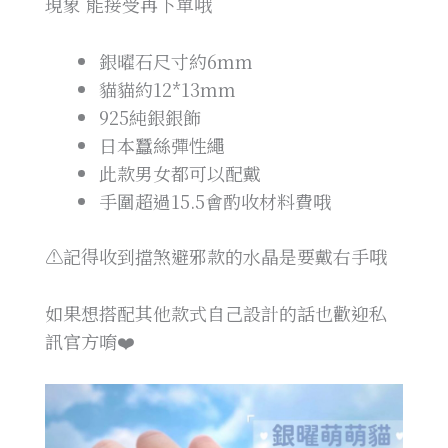
現象 能接受再下單哦
銀曜石尺寸約6mm
貓貓約12*13mm
925純銀銀飾
日本蠶絲彈性繩
此款男女都可以配戴
手圍超過15.5會酌收材料費哦
⚠️記得收到擋煞避邪款的水晶是要戴右手哦
如果想搭配其他款式自己設計的話也歡迎私
訊官方唷❤️