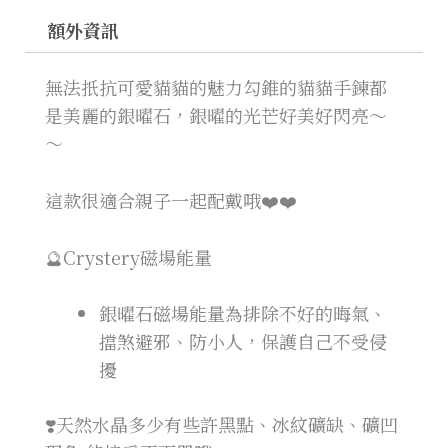
額外資訊
無法扺抗可愛貓貓的魅力勾錐的貓貓手鍊都
是美麗的銀曜石，銀曜的光芒好美好閃亮～
～
這款很適合親子一起配戴哦❤️❤️
🔮Crystery磁場能量
銀曜石磁場能量為排除不好的晦氣、
擋煞避邪、防小人，保護自己不受侵
擾
❣️天然水晶多少有些許黑點、冰紋礦缺、礦凹