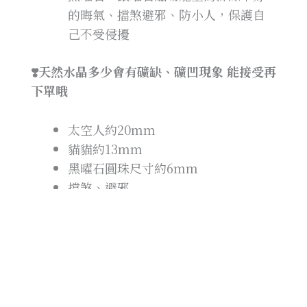
的晦氣、擋煞避邪、防小人，保護自
己不受侵擾
❣️天然水晶多少會有礦缺、礦凹現象 能接受再
下單哦
太空人約20mm
貓貓約13mm
黑曜石圓珠尺寸約6mm
擋煞、避邪
綁繩款
適用手圍12cm內
送禮給小朋友也很適合哦😊
想搭配其他設計款式也都歡迎私訊官方唷！