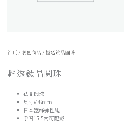
首頁
/
限量商品
/ 輕透鈦晶圓珠
輕透鈦晶圓珠
鈦晶圓珠
尺寸約8mm
日本蠶絲彈性繩
手圍15.5內可配戴