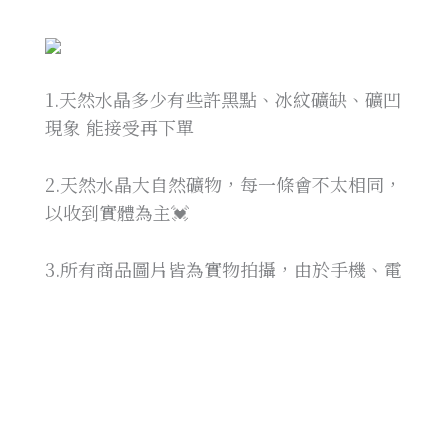
1.天然水晶多少有些許黑點、冰紋礦缺、礦凹
現象 能接受再下單
2.天然水晶大自然礦物，每一條會不太相同，
以收到實體為主💓
3.所有商品圖片皆為實物拍攝，由於手機、電
腦的顯色程度、光線等因素都不太一樣，
Crystety 有盡量拍出天然水晶原來的顏色，
商品以收到實體顏色為主💓
4.手圍15公分內可以配戴，手圍若是超出需另
外負擔穿插銀珠費用（價格100-500元不等，