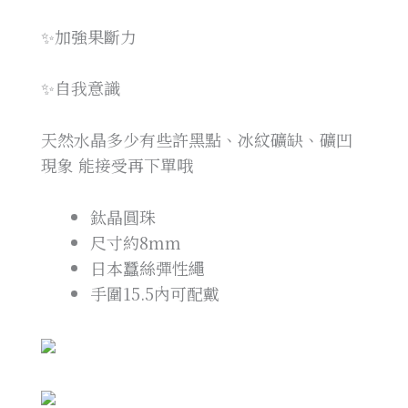
✨加強果斷力
✨自我意識
天然水晶多少有些許黑點、冰紋礦缺、礦凹
現象 能接受再下單哦
鈦晶圓珠
尺寸約8mm
日本蠶絲彈性繩
手圍15.5內可配戴