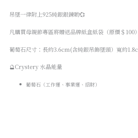
吊墜一律附上925純銀銀鍊喲💞
凡購買母親節專區將贈送品牌紙盒紙袋（原價＄100）
葡萄石尺寸：長約3.6cm(含純銀吊飾墜頭）寬約1.8
🔮Crystery 水晶能量
葡萄石（工作運、事業運、招財）