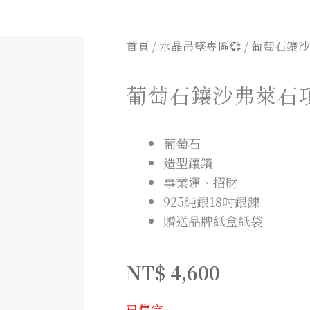
首頁
/
水晶吊墜專區💞
/ 葡萄石鑲
葡萄石鑲沙弗萊石
葡萄石
造型鑲鑽
事業運、招財
925純銀18吋銀鍊
贈送品牌紙盒紙袋
NT$
4,600
已售完