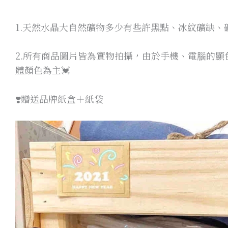
1.天然水晶大自然礦物多少有些許黑點、冰紋礦缺、礦
2.所有商品圖片皆為實物拍攝，由於手機、電腦的顯色
體顏色為主💓
❣️贈送品牌紙盒＋紙袋