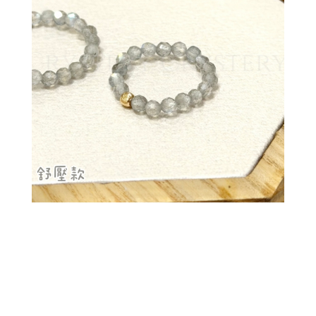
🌟戒環
相關資訊：
水晶尺寸約4mm±0.5mm
14包金金色配件建議不要常碰到水或
是清潔劑配戴久有可能會導致掉色