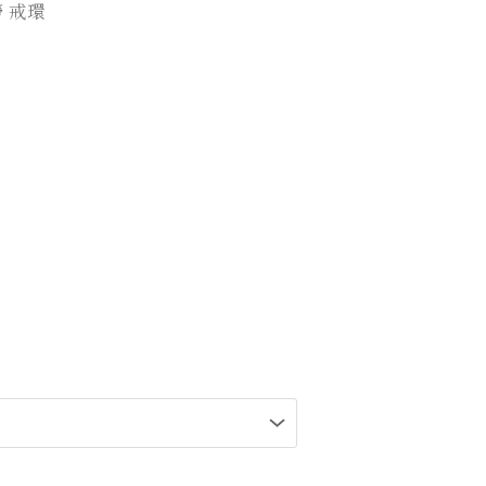
勞 戒環
環