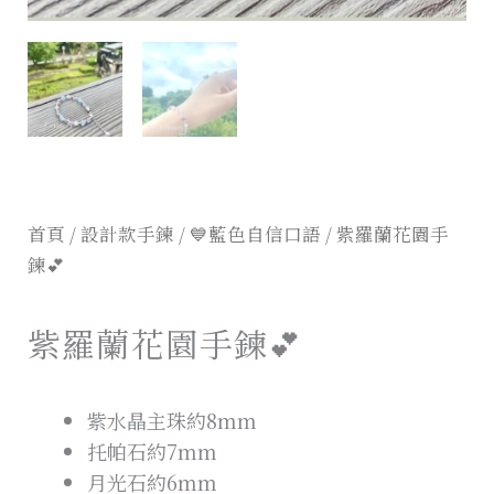
首頁
/
設計款手鍊
/
💙藍色自信口語
/ 紫羅蘭花園手
鍊💕
紫羅蘭花園手鍊💕
紫水晶主珠約8mm
托帕石約7mm
月光石約6mm