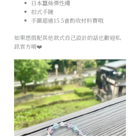
日本蠶絲彈性繩
扣式手鏈
手圍超過15.5會酌收材料費哦
如果想搭配其他款式自己設計的話也歡迎私
訊官方唷❤️