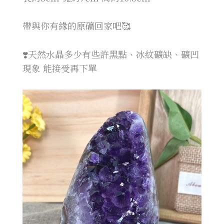
帶與你有緣的原礦回家吧🥰
❣️天然水晶多少有些許黑點、冰紋礦缺、礦凹
現象 能接受再下單