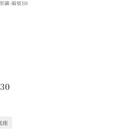
晶原礦-編號B8
230
底座