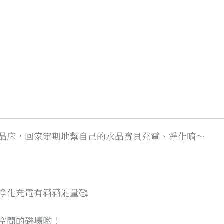
晶床，回家定期地幫自己的水晶寶貝充電、淨化唷～
淨化充電有滿滿能量🥰
空間的磁場喲！