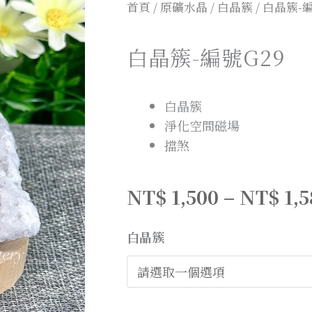
首頁
/
原礦水晶
/
白晶簇
/ 白晶簇-
白晶簇-編號G29
白晶簇
淨化空間磁場
擋煞
NT$
1,500
–
NT$
1,
白晶簇