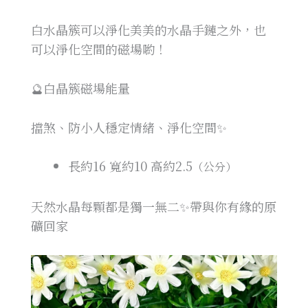
白水晶簇可以淨化美美的水晶手鏈之外，也
可以淨化空間的磁場喲！
🔮白晶簇磁場能量
擋煞、防小人穩定情緒、淨化空間✨
長約16
寬約10
高約2.5
（公分）
天然水晶每顆都是獨一無二✨帶與你有緣的原
礦回家