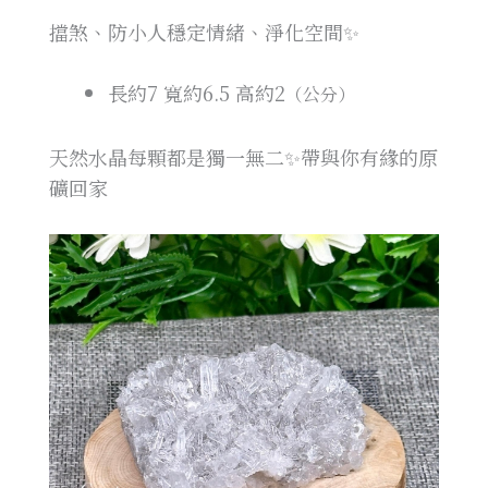
擋煞、防小人穩定情緒、淨化空間✨
長約7
寬約6.5
高約2
（公分）
天然水晶每顆都是獨一無二✨帶與你有緣的原
礦回家