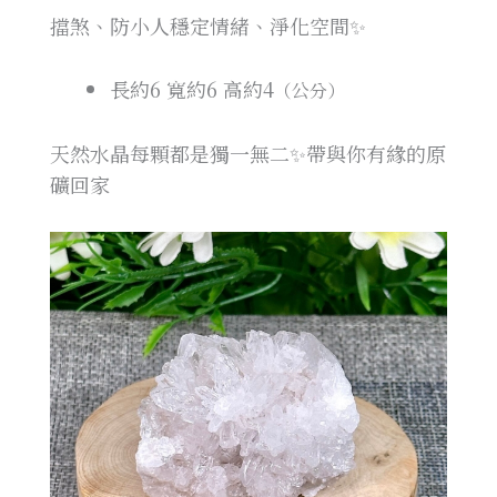
擋煞、防小人穩定情緒、淨化空間✨
長約6
寬約6
高約4
（公分）
天然水晶每顆都是獨一無二✨帶與你有緣的原
礦回家