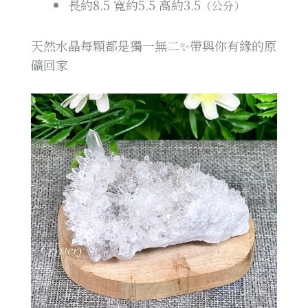
長約8.5
寬約5.5
高約3.5
（公分）
天然水晶每顆都是獨一無二✨帶與你有緣的原
礦回家