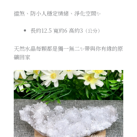
擋煞、防小人穩定情緒、淨化空間✨
長約12.5
寬約6
高約3
（公分）
天然水晶每顆都是獨一無二✨帶與你有緣的原
礦回家