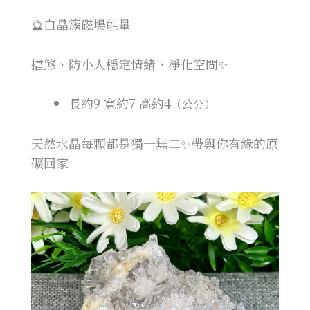
🔮白晶簇磁場能量
擋煞、防小人穩定情緒、淨化空間✨
長約9
寬約7
高約4
（公分）
天然水晶每顆都是獨一無二✨帶與你有緣的原
礦回家