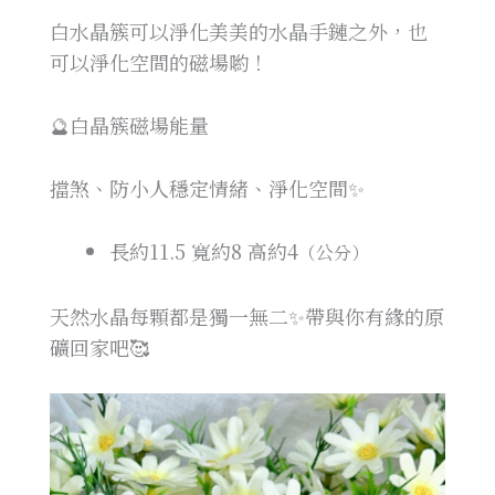
白水晶簇可以淨化美美的水晶手鏈之外，也
可以淨化空間的磁場喲！
🔮白晶簇磁場能量
擋煞、防小人穩定情緒、淨化空間✨
長約11.5
寬約8
高約4
（公分）
天然水晶每顆都是獨一無二✨帶與你有緣的原
礦回家吧🥰