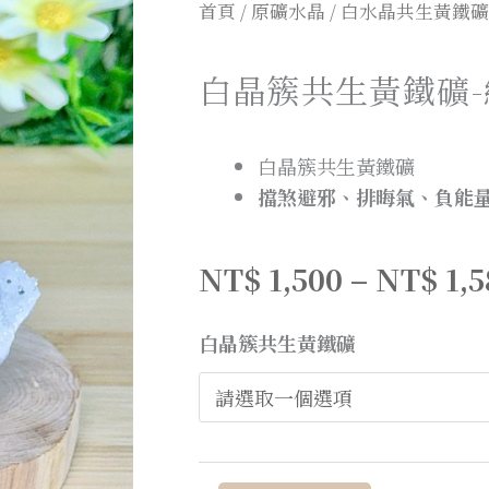
首頁
/
原礦水晶
/
白水晶共生黃鐵礦
白晶簇共生黃鐵礦-
白晶簇共生黃鐵礦
擋煞避邪、排晦氣、負能
NT$
1,500
–
NT$
1,
白晶簇共生黃鐵礦