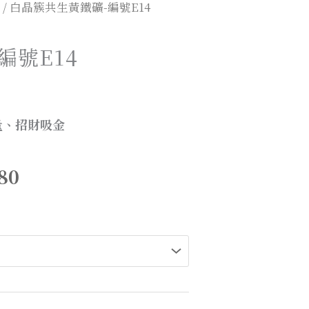
/ 白晶簇共生黃鐵礦-編號E14
編號E14
量、招財吸金
580