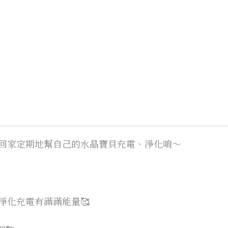
回家定期地幫自己的水晶寶貝充電、淨化唷～
淨化充電有滿滿能量🥰