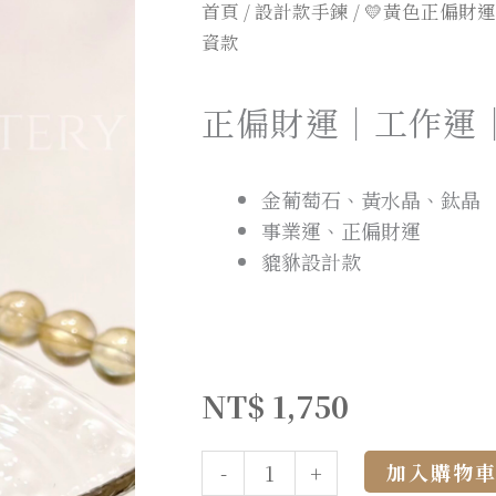
首頁
/
設計款手鍊
/
💛黃色正偏財運
資款
正偏財運｜工作運
金葡萄石、黃水晶、鈦晶
事業運、正偏財運
貔貅設計款
NT$
1,750
加入購物
-
+