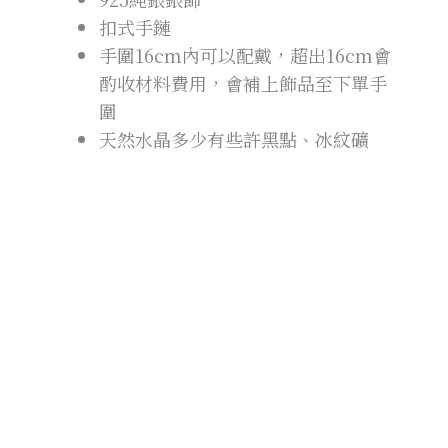
扣式手鏈
手圍16cm內可以配戴，超出16cm會
酌收材料費用，會補上飾品至下單手
圍
天然水晶多少有些許黑點、冰紋礦
缺、礦凹現象 能接受再下單
所有商品圖片皆為實物拍攝，由於手
機、電腦的顯色程度、光線等因素都
不太一樣，Crystety 有盡量拍出天然
水晶原來的顏色，商品以收到實體顏
色為主💓
天然水晶大自然礦物，每一條會不太
相同，以上均為圖例，以實際收到實
體為主💓
水晶手鍊會因為不同的手圍增減銀
珠、水晶，所以沒辦法保證跟商品照