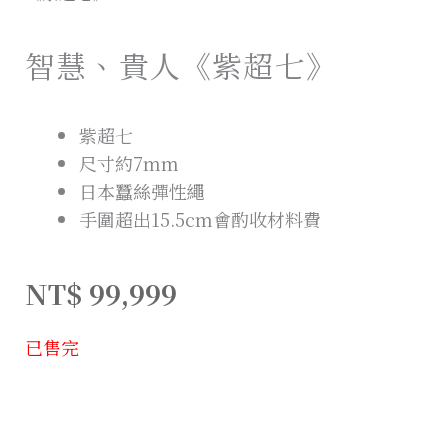
智慧、貴人《紫超七》
紫超七
尺寸約7mm
日本蠶絲彈性繩
手圍超出15.5cm會酌收材料費
NT$
99,999
已售完