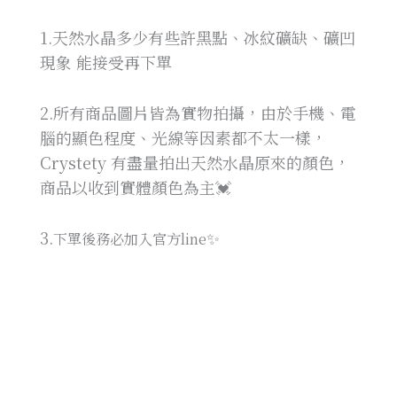
1.天然水晶多少有些許黑點、冰紋礦缺、礦凹
現象 能接受再下單
2.所有商品圖片皆為實物拍攝，由於手機、電
腦的顯色程度、光線等因素都不太一樣，
Crystety 有盡量拍出天然水晶原來的顏色，
商品以收到實體顏色為主💓
3.
✨
下單後務必加入官方line
轉帳-提供訂單編號+轉帳末五碼查詢匯款
刷卡-提供訂單編號+下單姓名