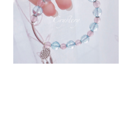
設計款手鍊小提醒🔔
水晶手鍊會因為不同的手圍增減銀珠、水
晶，所以沒辦法保證跟商品照完全一樣
穿插手鍊當中的銀飾一批一批會不太一樣，
但是Crystery 都有特別精挑過美美的925純
銀飾品唷🥰