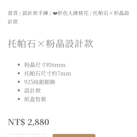
首頁
/
設計款手鍊
/
❤️粉色人緣桃花
/ 托帕石×粉晶設
計款
托帕石×粉晶設計款
粉晶尺寸約6mm
托帕石尺寸約7mm
925純銀銀飾
設計款
紙盒包裝
NT$
2,880