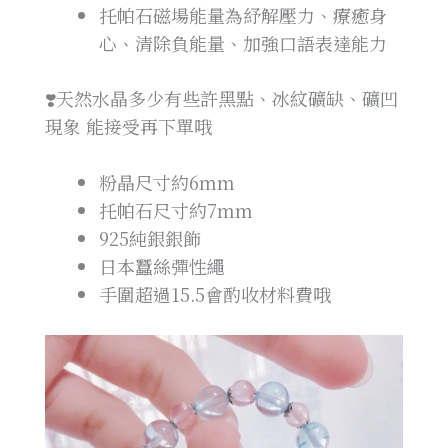
托帕石磁場能量為紓解壓力、療癒身
心、清除負能量、加強口語表達能力
❣️天然水晶多少有些許黑點、冰紋礦缺、礦凹
現象 能接受再下單哦
粉晶尺寸約6mm
托帕石尺寸約7mm
925純銀銀飾
日本蠶絲彈性繩
手圍超過15.5會酌收材料費哦