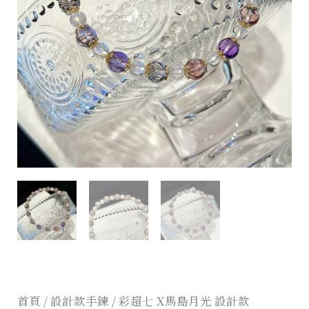
首頁
/
設計款手鍊
/ 彩超七 X馬島月光 設計款