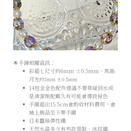
🌟手鍊相關資訊：
彩超七尺寸約6mm ±0.5mm、馬島
月光
約5mm ±0.5mm
14包金金色配件建議不要常碰到水或
是清潔劑配戴久有可能會導致掉色
手圍超出
15.5cm
會酌收材料費用，會
補上飾品至下單手圍
日本蠶絲彈性繩
天然水晶多少有些許黑點、冰紋礦