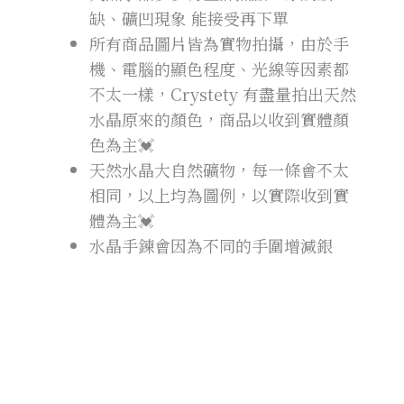
缺、礦凹現象 能接受再下單
所有商品圖片皆為實物拍攝，由於手
機、電腦的顯色程度、光線等因素都
不太一樣，Crystety 有盡量拍出天然
水晶原來的顏色，商品以收到實體顏
色為主💓
天然水晶大自然礦物，每一條會不太
相同，以上均為圖例，以實際收到實
體為主💓
水晶手鍊會因為不同的手圍增減銀
珠、水晶，所以沒辦法保證跟商品照
完全一樣，穿插手鍊當中的銀飾一批
一批會不太一樣，但是Crystery 都有
特別精挑過美美飾品唷🥰搭配出來都
是美美的✨
手鍊皆為客製化設計與製作，屬於個