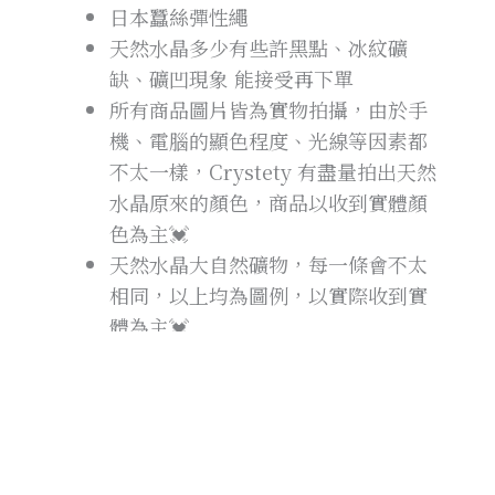
日本蠶絲彈性繩
天然水晶多少有些許黑點、冰紋礦
缺、礦凹現象 能接受再下單
所有商品圖片皆為實物拍攝，由於手
機、電腦的顯色程度、光線等因素都
不太一樣，Crystety 有盡量拍出天然
水晶原來的顏色，商品以收到實體顏
色為主💓
天然水晶大自然礦物，每一條會不太
相同，以上均為圖例，以實際收到實
體為主💓
水晶手鍊會因為不同的手圍增減銀
珠、水晶，所以沒辦法保證跟商品照
完全一樣，穿插手鍊當中的銀飾一批
一批會不太一樣，但是Crystery 都有
特別精挑過美美飾品唷🥰搭配出來都