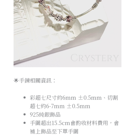
🌟手鍊相關資訊：
彩超七尺寸約6mm ±0.5mm、切割
超七約6-7mm ±0.5mm
925純銀飾品
手圍超出
15.5cm
會酌收材料費用，會
補上飾品至下單手圍