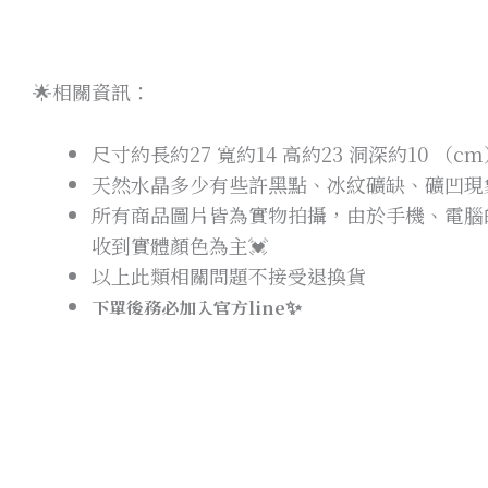
🌟相關資訊：
尺寸約長約
27
寬約
14
高約23
洞深約10
（
cm
天然水晶多少有些許黑點、冰紋礦缺、礦凹現
所有商品圖片皆為實物拍攝，由於手機、電腦的
收到實體顏色為主💓
以上此類相關問題不接受退換貨
✨
下單後務必加入官方line
轉帳-提供訂單編號+轉帳末五碼查詢匯款
刷卡-提供訂單編號+下單姓名