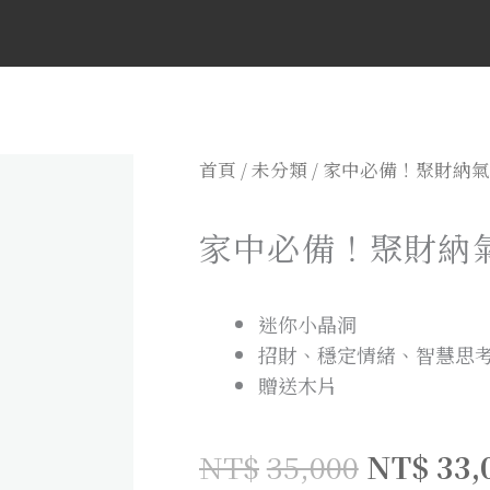
首頁
/
未分類
/ 家中必備！聚財納氣
家中必備！聚財納氣
迷你小晶洞
招財、穩定情緒、智慧思
贈送木片
NT$
35,000
NT$
33,