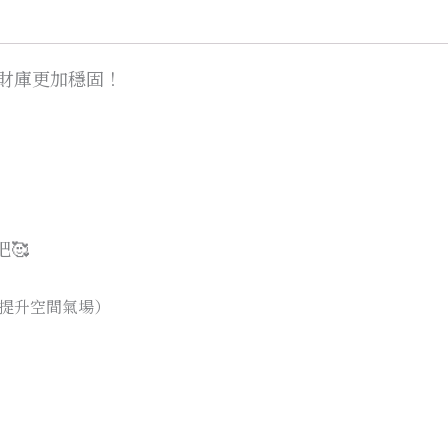
財庫更加穩固！
吧
🥰
提升空間氣場）