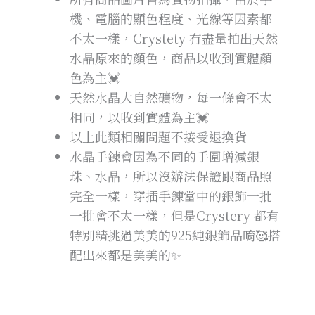
機、電腦的顯色程度、光線等因素都
不太一樣，Crystety 有盡量拍出天然
水晶原來的顏色，商品以收到實體顏
色為主💓
天然水晶大自然礦物，每一條會不太
相同，以收到實體為主💓
以上此類相關問題不接受退換貨
水晶手鍊會因為不同的手圍增減銀
珠、水晶，所以沒辦法保證跟商品照
完全一樣，穿插手鍊當中的銀飾一批
一批會不太一樣，但是Crystery 都有
特別精挑過美美的925純銀飾品唷🥰搭
配出來都是美美的✨
✨轉帳-提供訂單
下單後務必加入官方line
編號+轉帳末五碼查詢匯款