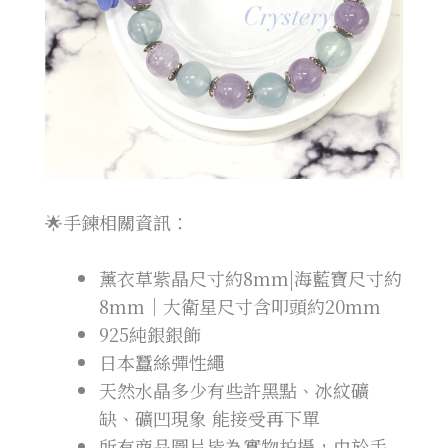
🌟手鍊相關資訊：
薰衣草紫晶尺寸約8mm|海藍寶尺寸約
8mm｜大衛星尺寸含叩頭約20mm
925純銀銀飾
日本蠶絲彈性繩
天然水晶多少有些許黑點、冰紋礦
缺、礦凹現象 能接受再下單
所有商品圖片皆為實物拍攝，由於手