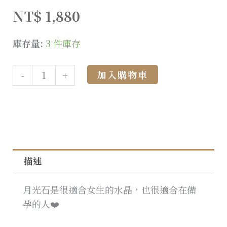
NT$
1,880
庫存量:
3 件庫存
Alternative:
加入購物車
-
+
描述
月光石是很適合女生的水晶，也很適合在備
孕的人❤️