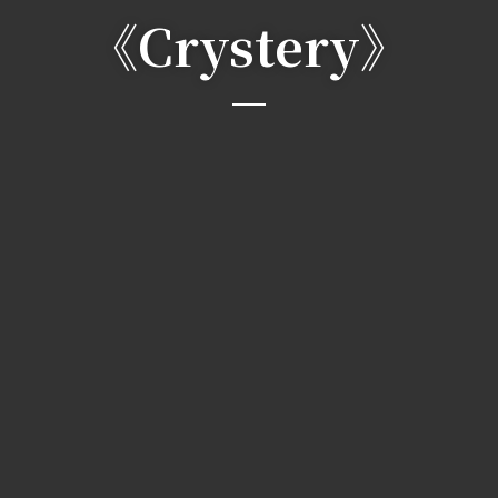
《Crystery》