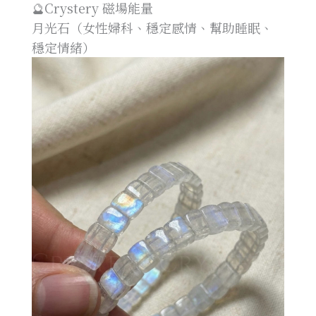
🔮Crystery 磁場能量
月光石（女性婦科、穩定感情、幫助睡眠、
穩定情緒）