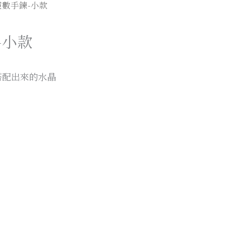
靈數手鍊-小款
-小款
搭配出來的水晶