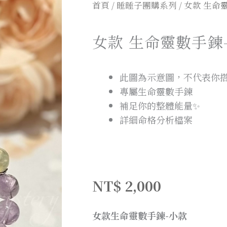
首頁
/
睡睡子團購系列
/ 女款 生命
女款 生命靈數手鍊
此圖為示意圖，不代表你
專屬生命靈數手鍊
補足你的整體能量✨
詳細命格分析檔案
NT$
2,000
女款生命靈數手鍊-小款