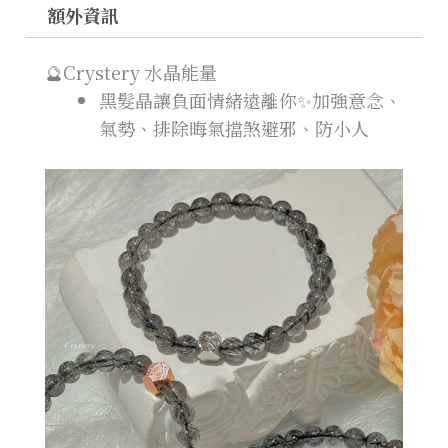
額外資訊
🔮Crystery 水晶能量
黑髮晶讓負面情緒遠離你✨加強意念、
氣勢、排除晦氣擋煞避邪、防小人