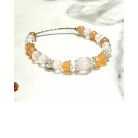
❣️天然水晶多少有些許黑點、冰紋礦缺、礦凹
現象 能接受再下單哦