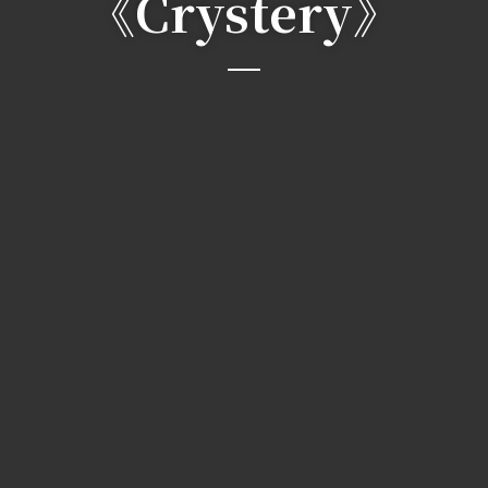
《Crystery》