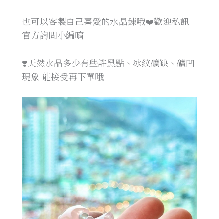
也可以客製自己喜愛的水晶鍊哦❤️歡迎私訊
官方詢問小編唷
❣️天然水晶多少有些許黑點、冰紋礦缺、礦凹
現象 能接受再下單哦