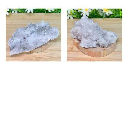
原礦水晶
原礦水晶
白晶簇-編號F22
白晶簇-編號F23
NT$
1,450
–
NT$
1,550
–
NT$
1,530
NT$
1,630
選擇規格
選擇規格