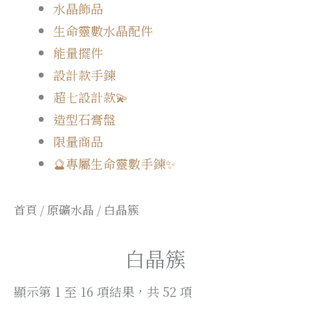
水晶飾品
生命靈數水晶配件
能量擺件
設計款手鍊
超七設計款💫
造型石膏盤
限量商品
🔮專屬生命靈數手鍊✨
首頁
/
原礦水晶
/ 白晶簇
白晶簇
顯示第 1 至 16 項結果，共 52 項