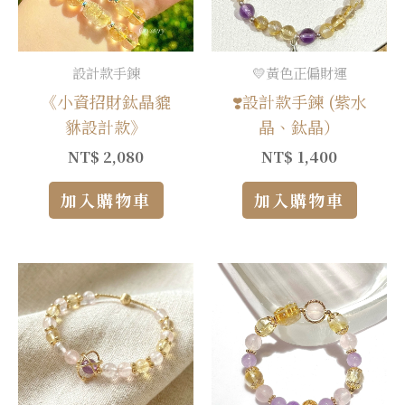
設計款手鍊
💛黃色正偏財運
《小資招財鈦晶貔
❣️設計款手鍊 (紫水
貅設計款》
晶、鈦晶）
NT$
2,080
NT$
1,400
加入購物車
加入購物車