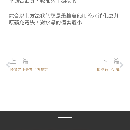
不適合油質，吸油久了濁濁的
綜合以上方法我們還是最推薦使用流水淨化法與
原礦充電法，對水晶的傷害最小
上一頁
下
上一篇
下一篇
疫情之下失業了怎麼辦
藍晶石小知識